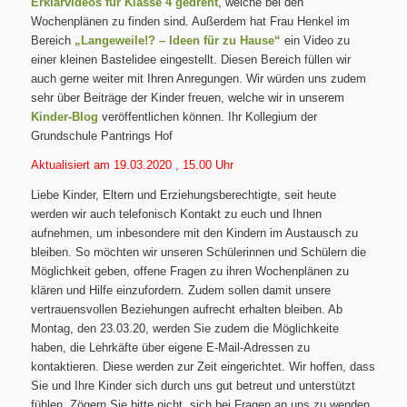
Erklärvideos für Klasse 4 gedreht
, welche bei den
Wochenplänen zu finden sind. Außerdem hat Frau Henkel im
Bereich
„Langeweile!? – Ideen für zu Hause“
ein Video zu
einer kleinen Bastelidee eingestellt. Diesen Bereich füllen wir
auch gerne weiter mit Ihren Anregungen. Wir würden uns zudem
sehr über Beiträge der Kinder freuen, welche wir in unserem
Kinder-Blog
veröffentlichen können. Ihr Kollegium der
Grundschule Pantrings Hof
Aktualisiert am 19.03.2020 , 15.00 Uhr
Liebe Kinder, Eltern und Erziehungsberechtigte, seit heute
werden wir auch telefonisch Kontakt zu euch und Ihnen
aufnehmen, um inbesondere mit den Kindern im Austausch zu
bleiben. So möchten wir unseren Schülerinnen und Schülern die
Möglichkeit geben, offene Fragen zu ihren Wochenplänen zu
klären und Hilfe einzufordern. Zudem sollen damit unsere
vertrauensvollen Beziehungen aufrecht erhalten bleiben. Ab
Montag, den 23.03.20, werden Sie zudem die Möglichkeite
haben, die Lehrkäfte über eigene E-Mail-Adressen zu
kontaktieren. Diese werden zur Zeit eingerichtet. Wir hoffen, dass
Sie und Ihre Kinder sich durch uns gut betreut und unterstützt
fühlen. Zögern Sie bitte nicht, sich bei Fragen an uns zu wenden.