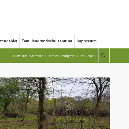
aturgebiet
Familiengrundschulzentrum
Impressum
Du bist hier:
Startseite
/
Tiere im Naturgebiet
/
Der Fasan