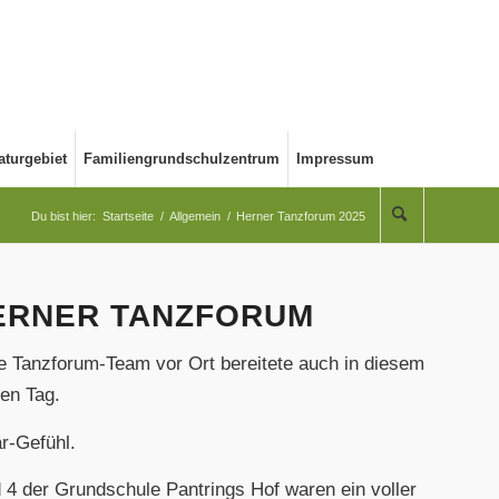
aturgebiet
Familiengrundschulzentrum
Impressum
Du bist hier:
Startseite
/
Allgemein
/
Herner Tanzforum 2025
HERNER TANZFORUM
te Tanzforum-Team vor Ort bereitete auch in diesem
en Tag.
r-Gefühl.
 4 der Grundschule Pantrings Hof waren ein voller