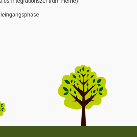
ales Integrationszentrum Herne)
huleingangsphase