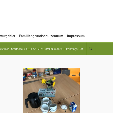
aturgebiet
Familiengrundschulzentrum
Impressum
ist hier:
Startseite
/
GUT ANGEKOMMEN in der GS Pantrings Hof