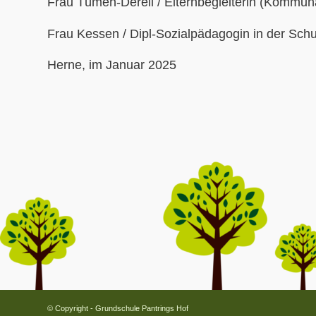
Frau Tümen-Dereli / Elternbegleiterin (Kommun
Frau Kessen / Dipl-Sozialpädagogin in der Sc
Herne, im Januar 2025
© Copyright - Grundschule Pantrings Hof