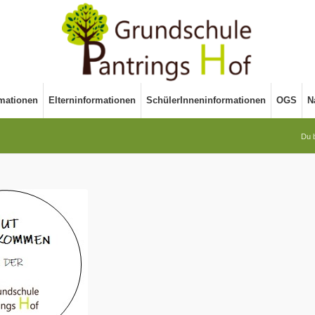
rmationen
Elterninformationen
SchülerInneninformationen
OGS
N
Du b