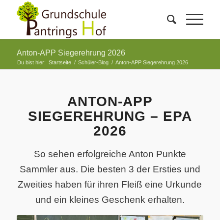
Anton-APP Siegerehrung 2026
Du bist hier:
Startseite
/
Schüler-Blog
/
Anton-APP Siegerehrung 2026
ANTON-APP
SIEGEREHRUNG – EPA
2026
So sehen erfolgreiche Anton Punkte
Sammler aus. Die besten 3 der Ersties und
Zweities haben für ihren Fleiß eine Urkunde
und ein kleines Geschenk erhalten.