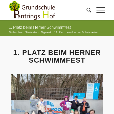
1. Platz beim Herner Schwimmfest
Du bist hier:
Startseite
/
Allgemein
/
1. Platz beim Herner Schwimmfest
1. PLATZ BEIM HERNER
SCHWIMMFEST